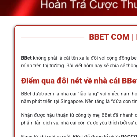
BBET COM |
BBet
không phải là cái tên xa lạ đối với cộng đồng b
mình trên thị trường. Bài viết hôm nay sẽ chia sẻ thôn
Điểm qua đôi nét về nhà cái BBe
BBet được xem là nhà cái “lão làng” với nhiều năm ho
năm phát triển tại Singapore. Nền tảng là “đứa con t
Nhận được hậu thuận từ công ty mẹ, BBet đã nhanh ch
phẩm lẫn dịch vụ, nhà cái còn được yêu thích bởi sự 
Ngay từ khi mới ra mắt, BBet đã được tổ chức
PAGC