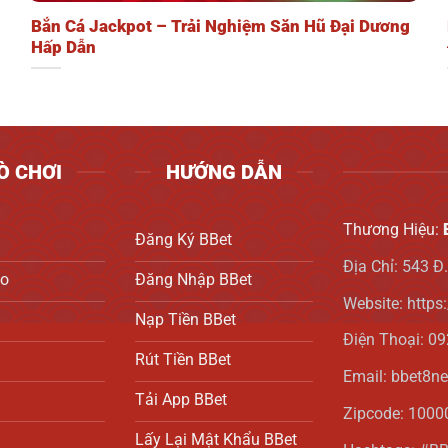
Bắn Cá Jackpot – Trải Nghiệm Săn Hũ Đại Dương
e kinh điển như Tài Xỉu, Xóc Đĩa, Bầu Cua, … bất kỳ lúc nào. Bởi
Hấp Dẫn
i nơi mà không lo giới hạn.
Ò CHƠI
HƯỚNG DẪN
… đều được BBet tổng hợp tại chuyên mục này. Điểm chung của n
 Nhà cái tích hợp hướng dẫn cụ thể cho từng tựa game để anh e
Thương Hiệu:
Đăng Ký BBet
Địa Chỉ: 543 Đ
no
Đăng Nhập BBet
Website:
https
 nghiệm. Chúng sẽ được chia thành những hình thức chính như X
Nạp Tiền BBet
Điện Thoại: 0
Rút Tiền BBet
Email:
bbet8n
 quay của XSKT. Kết quả cũng được đối chiếu với kết quả kiến t
Tải App BBet
 xác suất về cao trong ngày để cược. Đồng thời, tỷ lệ Odds tại n
Zipcode: 1000
Lấy Lại Mật Khẩu BBet