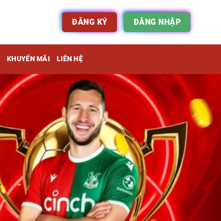
ĐĂNG KÝ
ĐĂNG NHẬP
N
KHUYẾN MÃI
LIÊN HỆ