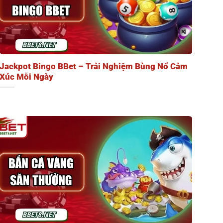
ame chất lượng, đang “làm mưa, làm gió” tại thương
Jackpot Bingo BBet – Trải Nghiệm Bùng Nổ Cảm
Xúc Mỗi Ngày
 Sports, IM Sports, … Điều này mang đến hơn 50 thể
 kèo.
 kiểm duyệt trước khi công bố nên tỷ lệ chính xác vô
.
r. Người chia bài tại nhà cái sở hữu chuyên môn cao