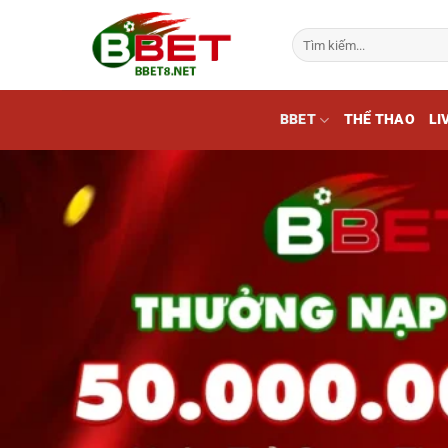
Bỏ
qua
nội
dung
BBET
THỂ THAO
LI