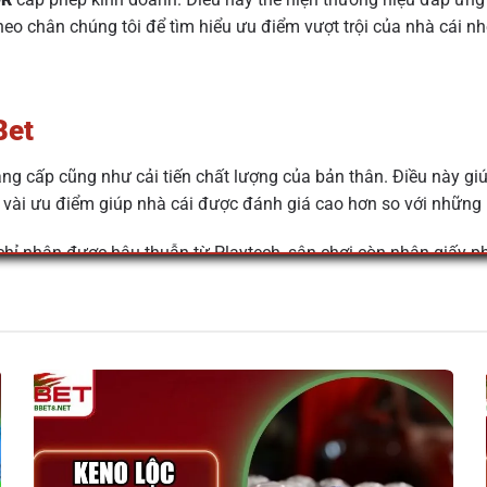
heo chân chúng tôi để tìm hiểu ưu điểm vượt trội của nhà cái nh
Bet
ng cấp cũng như cải tiến chất lượng của bản thân. Điều này giúp
vài ưu điểm giúp nhà cái được đánh giá cao hơn so với những 
ỉ nhận được hậu thuẫn từ Playtech, sân chơi còn nhận giấy ph
 lượng của BBet.
. Tất cả game cược đều được tổ chức uy tín như SBT Sports, E
n chỉnh với cơ chế đổi thưởng công bằng, minh bạch.
óng. BBet mang đến mức thưởng siêu hấp dẫn, cao gấp đôi so vớ
cho mỗi trận.
ham gia. Chẳng hạn, khi chơi tại sảnh thể thao, các bạn nên dùn
ng như tối ưu cơ hội chiến thắng.