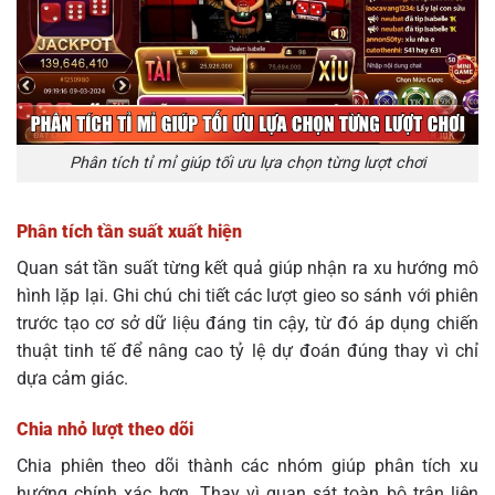
Phân tích tỉ mỉ giúp tối ưu lựa chọn từng lượt chơi
Phân tích tần suất xuất hiện
Quan sát tần suất từng kết quả giúp nhận ra xu hướng mô
hình lặp lại. Ghi chú chi tiết các lượt gieo so sánh với phiên
trước tạo cơ sở dữ liệu đáng tin cậy, từ đó áp dụng chiến
thuật tinh tế để nâng cao tỷ lệ dự đoán đúng thay vì chỉ
dựa cảm giác.
Chia nhỏ lượt theo dõi
Chia phiên theo dõi thành các nhóm giúp phân tích xu
hướng chính xác hơn. Thay vì quan sát toàn bộ trận liên