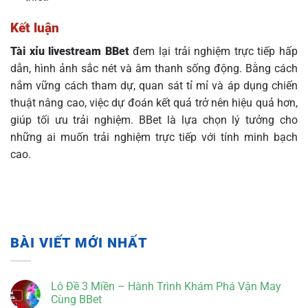
Kết luận
Tài xỉu livestream BBet
đem lại trải nghiệm trực tiếp hấp
dẫn, hình ảnh sắc nét và âm thanh sống động. Bằng cách
nắm vững cách tham dự, quan sát tỉ mỉ và áp dụng chiến
thuật nâng cao, việc dự đoán kết quả trở nên hiệu quả hơn,
giúp tối ưu trải nghiệm. BBet là lựa chọn lý tưởng cho
những ai muốn trải nghiệm trực tiếp với tính minh bạch
cao.
BÀI VIẾT MỚI NHẤT
Lô Đề 3 Miền – Hành Trình Khám Phá Vận May
Cùng BBet