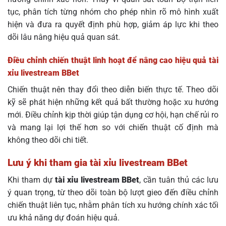
tục, phân tích từng nhóm cho phép nhìn rõ mô hình xuất
hiện và đưa ra quyết định phù hợp, giảm áp lực khi theo
dõi lâu nâng hiệu quả quan sát.
Điều chỉnh chiến thuật linh hoạt để nâng cao hiệu quả tài
xỉu livestream BBet
Chiến thuật nên thay đổi theo diễn biến thực tế. Theo dõi
kỹ sẽ phát hiện những kết quả bất thường hoặc xu hướng
mới. Điều chỉnh kịp thời giúp tận dụng cơ hội, hạn chế rủi ro
và mang lại lợi thế hơn so với chiến thuật cố định mà
không theo dõi chi tiết.
Lưu ý khi tham gia tài xỉu livestream BBet
Khi tham dự
tài xỉu livestream BBet
, cần tuân thủ các lưu
ý quan trọng, từ theo dõi toàn bộ lượt gieo đến điều chỉnh
chiến thuật liên tục, nhằm phân tích xu hướng chính xác tối
ưu khả năng dự đoán hiệu quả.