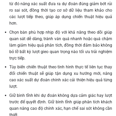
từ đó nâng xác suất đưa ra dự đoán đúng giảm bớt rủi
ro sai sót, đồng thời tạo cơ sở dữ liệu tham khảo cho
các lượt tiếp theo, giúp áp dụng chiến thuật hiệu quả
hơn.
Chọn bàn phù hợp nhịp độ với khả năng theo dõi giúp
quan sát dễ dàng, tránh ván quá nhanh hoặc quá chậm
làm giảm hiệu quả phân tích, đồng thời đảm bảo không
bỏ lỡ bất kỳ lượt gieo quan trọng nào tối ưu trải nghiệm
trực tiếp.
Tùy biến chiến thuật theo tình hình thực tế liên tục thay
đổi chiến thuật sẽ giúp tận dụng xu hướng mới, nâng
cao xác suất dự đoán chính xác cải thiện hiệu quả từng
lượt.
Giữ bình tĩnh khi dự đoán không dựa cảm giác hay lượt
trước để quyết định. Giữ bình tĩnh giúp phân tích khách
quan nâng cao độ chính xác, hạn chế sai sót không cần
thiết.