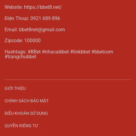
Website:
https://bbet8.net/
Điện Thoại: 0921 689 896
Email:
bbet8net@gmail.com
Zipcode: 100000
Hashtags: #BBet #nhacaibbet #linkbbet #bbetcom
#trangchubbet
GIỚI THIỆU
CHÍNH SÁCH BẢO MẬT
ĐIỀU KHOẢN SỬ DỤNG
QUYỀN RIÊNG TƯ